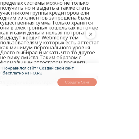
пределах системы можно не только
получить но и выдать а также стать
участником группы кредиторов ели
одним из клиентов запрошена была
существенная сумма Только хранятся
они в электронных кошельках которые
как и сами деньги нельзя потрогать
×
Выдадут кредит Webmoney тем
пользователям у которых есть аттестат
как минимум персонального уровня
Долго выбирал и искать что то другое
не вижу смысла Таким образом с
формальным аттестатом получить
кредитные средства в пределах
Понравился сайт? Создай свой сайт
определенных лимитов вполне
бесплатно на FO.RU
реально Особенно радует компенсация
за досрочный возврат Выше в
Создать Сайт
табличном формате представлены
наиболее популярные и часто
выбираемые автоматы кредитов Здесь
же всё проще проценты намного ниже
чем у конкурентов изначально высокие
суммы займов большие сроки возврата
Электронные деньги это такие же
средства для оплаты товаров услуг как
и наличные В последнее время все
больше разговоров идет о
перспективах внедрения так