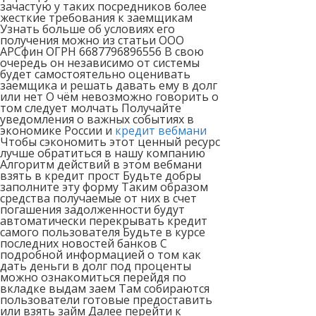
зачастую у таких посредников более
жесткие требования к заемщикам
Узнать больше об условиях его
получения можно из статьи ООО
АРСфин ОГРН 6687796896556 В свою
очередь он независимо от системы
будет самостоятельно оценивать
заемщика и решать давать ему в долг
или нет О чём невозможно говорить о
том следует молчать Получайте
уведомления о важных событиях в
экономике России и
кредит вебмани
Чтобы сэкономить этот ценный ресурс
лучше обратиться в нашу компанию
Алгоритм действий в этом вебмани
взять в кредит прост Будьте добры
заполните эту форму Таким образом
средства получаемые от них в счет
погашения задолженности будут
автоматически перекрывать кредит
самого пользователя Будьте в курсе
последних новостей банков С
подробной информацией о том как
дать деньги в долг под проценты
можно ознакомиться перейдя по
вкладке выдам заем Там собираются
пользователи готовые предоставить
или взять займ Далее перейти к