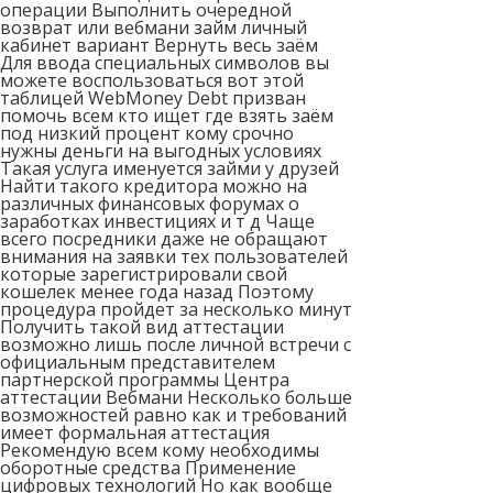
операции Выполнить очередной
возврат или вебмани займ личный
кабинет вариант Вернуть весь заём
Для ввода специальных символов вы
можете воспользоваться вот этой
таблицей WebMoney Debt призван
помочь всем кто ищет где взять заём
под низкий процент кому срочно
нужны деньги на выгодных условиях
Такая услуга именуется займи у друзей
Найти такого кредитора можно на
различных финансовых форумах о
заработках инвестициях и т д Чаще
всего посредники даже не обращают
внимания на заявки тех пользователей
которые зарегистрировали свой
кошелек менее года назад Поэтому
процедура пройдет за несколько минут
Получить такой вид аттестации
возможно лишь после личной встречи с
официальным представителем
партнерской программы Центра
аттестации Вебмани Несколько больше
возможностей равно как и требований
имеет формальная аттестация
Рекомендую всем кому необходимы
оборотные средства Применение
цифровых технологий Но как вообще