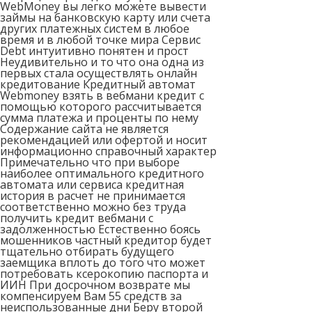
WebMoney вы легко можете вывести
займы на банковскую карту или счета
других платежных систем в любое
время и в любой точке мира Сервис
Debt интуитивно понятен и прост
Неудивительно и то что она одна из
первых стала осуществлять онлайн
кредитование Кредитный автомат
Webmoney взять в вебмани кредит с
помощью которого рассчитывается
сумма платежа и проценты по нему
Содержание сайта не является
рекомендацией или офертой и носит
информационно справочный характер
Примечательно что при выборе
наиболее оптимального кредитного
автомата или сервиса кредитная
история в расчет не принимается
соответственно можно без труда
получить кредит вебмани с
задолженностью Естественно боясь
мошенников частный кредитор будет
тщательно отбирать будущего
заемщика вплоть до того что может
потребовать ксерокопию паспорта и
ИИН При досрочном возврате мы
компенсируем Вам 55 средств за
неиспользованные дни Беру второй