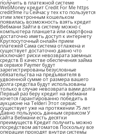
получить в платежной системе
WebMoney кредит Credit For Me https
credit9me ru Сейчас у тех кто пользуется
этим электронным кошельком
появилась возможность взять кредит
Вебмани Зайти в систему можно с
компьютера планшета или смартфона
достаточно иметь доступ к интернету
Круглосуточный онлайн прием
платежей Сама система отлажена и
существует достаточно давно что
исключает риски невозврата заемных
средств В качестве обеспечения займа
в сервисе Paymer будут
зарегистрированы безусловные
обязательства на предъявителя в
удвоенной сумме от размера вашего
долга средства будут использованы
только в случае невозврата вами долга
Первый раз беру кредит на вебмани
хочется гарантированно победить в
аукционе на Telderi Этот сервис
существует уже на протяжении 75 лет
Давно пользуюсь данным сервисом У
сайта Вебмани есть десятки
преимуществ Кредит получить можно
посредством автоматов Поскольку все
операции проходят внутри системы