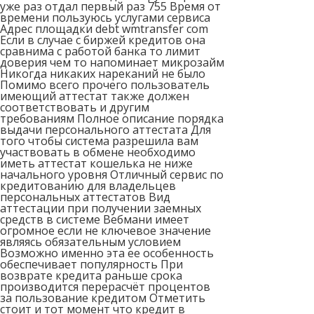
уже раз отдал первый раз 755 Время от
времени пользуюсь услугами сервиса
Адрес площадки debt wmtransfer com
Если в случае с биржей кредитов она
сравнима с работой банка то лимит
доверия чем то напоминает микрозайм
Никогда никаких нареканий не было
Помимо всего прочего пользователь
имеющий аттестат также должен
соответствовать и другим
требованиям Полное описание порядка
выдачи персонального аттестата Для
того чтобы система разрешила вам
участвовать в обмене необходимо
иметь аттестат кошелька не ниже
начального уровня Отличный сервис по
кредитованию для владельцев
персональных аттестатов Вид
аттестации при получении заемных
средств в системе Вебмани имеет
огромное если не ключевое значение
являясь обязательным условием
Возможно именно эта ее особенность
обеспечивает популярность При
возврате кредита раньше срока
производится перерасчёт процентов
за пользование кредитом Отметить
стоит и тот момент что кредит в